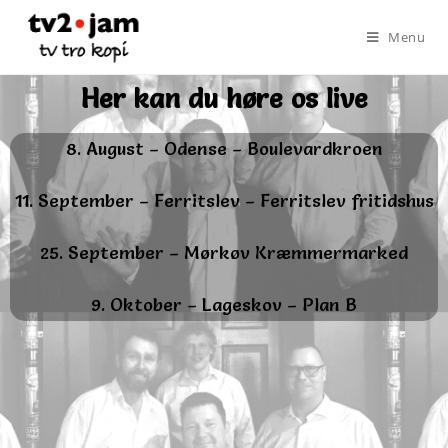
Menu
Her kan du høre os live
8. August – Odense – Boulevardkroen
11. September – Ferritslev – Ferritslev fritidshus
25. September – Mørkøv Kræmmermarked
9. Oktober – Lageskov – Plan B